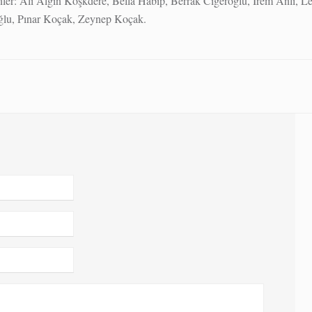
nler: Ali Algın Köşkdere, Bella Habip, Berrak Ciğeroğlu, İrem Anlı, 
ğlu, Pınar Koçak, Zeynep Koçak.