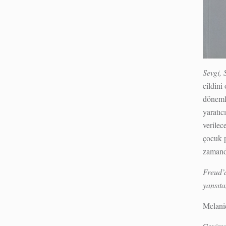
Sevgi,
cildini
dönemle
yaratıc
verilec
çocuk p
zamanda
Freud’d
yansıta
Melani