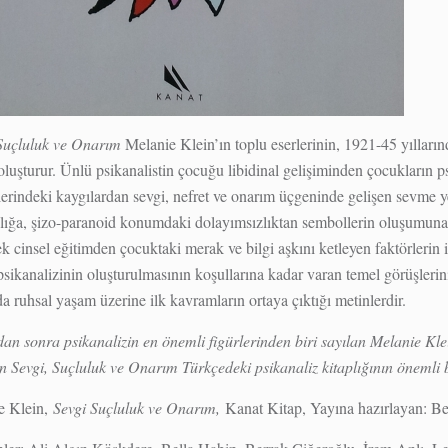
 Suçluluk ve Onarım
Melanie Klein’ın toplu eserlerinin, 1921-45 yılların
 oluşturur. Ünlü psikanalistin çocuğu libidinal gelişiminden çocukların 
rindeki kaygılardan sevgi, nefret ve onarım üçgeninde gelişen sevme ye
ılığa, şizo-paranoid konumdaki dolayımsızlıktan sembollerin oluşumuna,
ek cinsel eğitimden çocuktaki merak ve bilgi aşkını ketleyen faktörleri
sikanalizinin oluşturulmasının koşullarına kadar varan temel görüşlerini
 ruhsal yaşam üzerine ilk kavramların ortaya çıktığı metinlerdir.
an sonra psikanalizin en önemli figürlerinden biri sayılan Melanie Klei
n Sevgi, Suçluluk ve Onarım Türkçedeki psikanaliz kitaplığının önemli 
e Klein,
Sevgi Suçluluk ve Onarım,
Kanat Kitap, Yayına hazırlayan: B