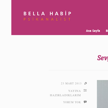
Ana Sayfa
B
Sev
e
23 MART 2013
4
YAYINA
HAZIRLADIKLARIM
b
YORUM YOK